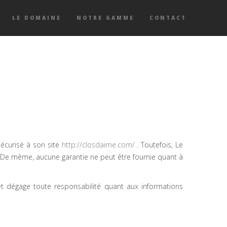
LE DOMAINE
NOTRE GAMME
CONTACT
sécurisé à son site
http://closdaime.com/
. Toutefois, Le
e. De même, aucune garantie ne peut être fournie quant à
et dégage toute responsabilité quant aux informations