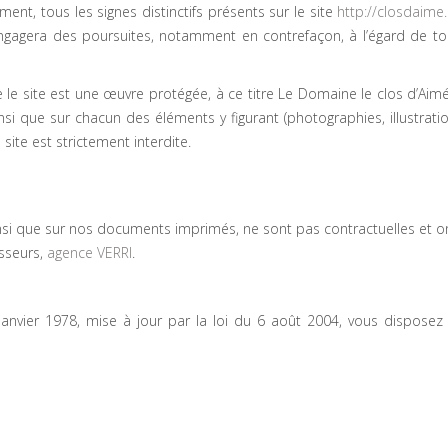
ent, tous les signes distinctifs présents sur le site
http://closdaime
gagera des poursuites, notamment en contrefaçon, à l’égard de tou
e site est une œuvre protégée, à ce titre Le Domaine le clos d’Aimé e
si que sur chacun des éléments y figurant (photographies, illustrati
ite est strictement interdite.
ainsi que sur nos documents imprimés, ne sont pas contractuelles et on
isseurs,
agence VERRI
.
anvier 1978, mise à jour par la loi du 6 août 2004, vous disposez d’