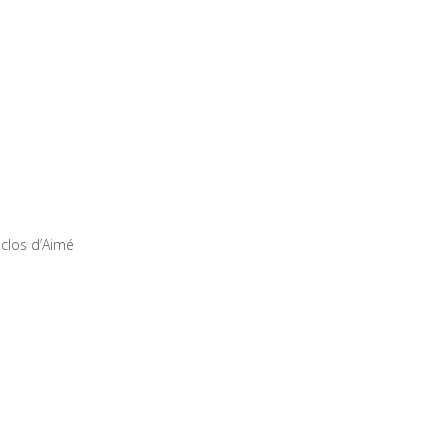
download tiktok video
clos d’Aimé