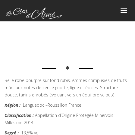
Toggl
navig
Belle robe pourpre sur fond rubis. Arômes complexes de fruits
mûrs aux notes de cerise griotte, figue et épices. Structure
douce, tanins enrobés évoluant vers un équilibre velouté.
Région :
Languedoc –Roussillon France
Classification :
Appellation d’Origine Protégée Minervois
Millésime 2014
Degré :
13,5% vol